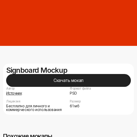
Signboard Mockup
Скачать мокап
Автор
Формат файла
Источник
PSD
Лицензия
Размер
Бесплатно для личного и
61 мб
коммерческого использования
Похожие мокапы