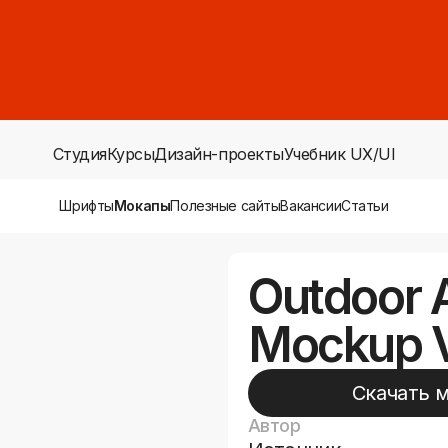
Студия
Курсы
Дизайн-проекты
Учебник UX/UI
Шрифты
Мокапы
Полезные сайты
Вакансии
Статьи
Outdoor A
Mockup V
Скачать 
Автор