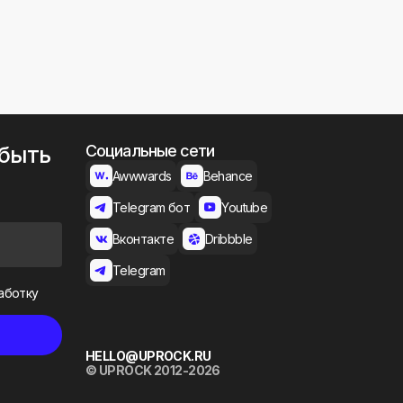
 быть
Социальные сети
Awwwards
Behance
Telegram бот
Youtube
Вконтакте
Dribbble
Telegram
аботку
HELLO@UPROCK.RU
© UPROCK 2012-2026