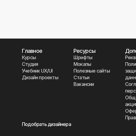
Главное
Ресурсы
Доп
Курсы
Шрифты
Рекв
Студия
Мокапы
Поли
Учебник UX/UI
Полезные сайты
защи
Дизайн проекты
Статьи
дан
Вакансии
Согл
перс
Общи
акци
Офе
Прав
Подобрать дизайнера