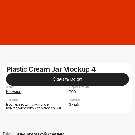
Plastic Cream Jar Mockup 4
Скачать мокап
Автор
Формат файла
Источник
PSD
Лицензия
Размер
Бесплатно для личного и
37 мб
коммерческого использования
Мокапы из этой серии