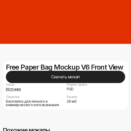
Free Paper Bag Mockup V6 Front View
Скачать мокап
Автор
Формат файла
Источник
PSD
Лицензия
Размер
Бесплатно для личного и
26 мб
коммерческого использования
Похожие мокапы