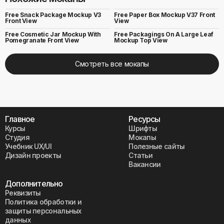
Free Snack Package Mockup V3
Free Paper Box Mockup V37 Front
Front View
View
Free Cosmetic Jar Mockup With
Free Packagings On A Large Leaf
Pomegranate Front View
Mockup Top View
Смотреть все мокапы
Главное
Ресурсы
Курсы
Шрифты
Студия
Мокапы
Учебник UX/UI
Полезные сайты
Дизайн проекты
Статьи
Вакансии
Дополнительно
Реквизиты
Политика обработки и
защиты персональных
данных