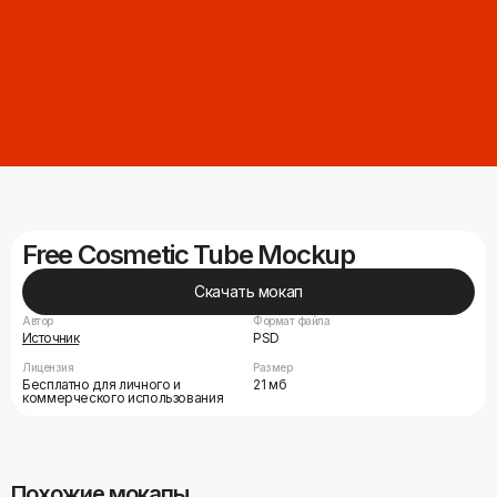
Free Cosmetic Tube Mockup
Скачать мокап
Автор
Формат файла
Источник
PSD
Лицензия
Размер
Бесплатно для личного и
21 мб
коммерческого использования
Похожие мокапы