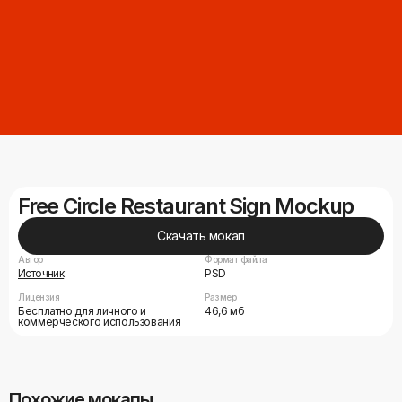
Free Circle Restaurant Sign Mockup
Скачать мокап
Автор
Формат файла
Источник
PSD
Лицензия
Размер
Бесплатно для личного и
46,6 мб
коммерческого использования
Похожие мокапы