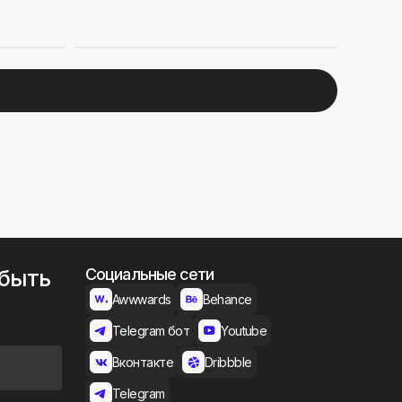
 быть
Социальные сети
Awwwards
Behance
Telegram бот
Youtube
Вконтакте
Dribbble
Telegram