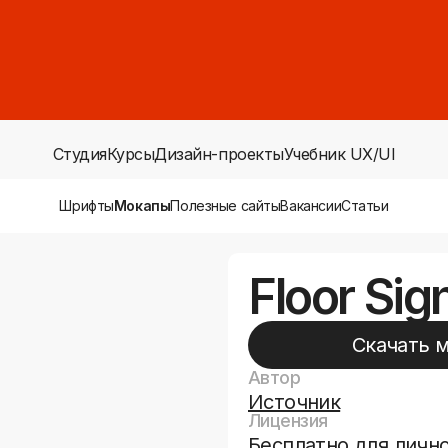
Студия
Курсы
Дизайн-проекты
Учебник UX/UI
Шрифты
Мокапы
Полезные сайты
Вакансии
Статьи
Floor Si
Скачать 
Автор
Источник
Лицензия
Бесплатно для лично