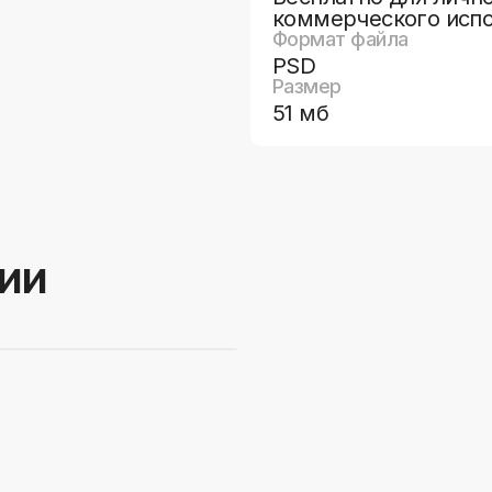
коммерческого исп
Формат файла
PSD
Размер
51 мб
рии