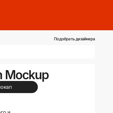
Подобрать дизайнера
gn Mockup
мокап
го и