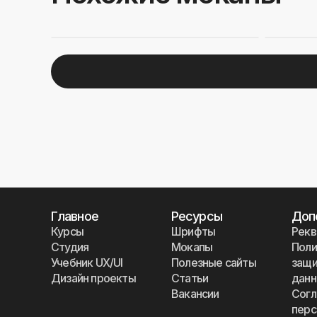
Главное
Ресурсы
Доп
Курсы
Шрифты
Рекв
Студия
Мокапы
Поли
Учебник UX/UI
Полезные сайты
защи
Дизайн проекты
Статьи
дан
Вакансии
Согл
перс